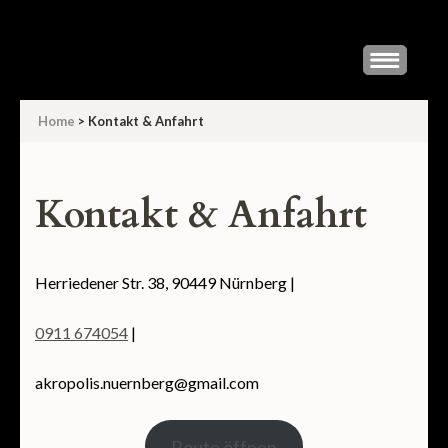
Skip
to
content
(Press
Home
>
Kontakt & Anfahrt
Enter)
Kontakt & Anfahrt
Herriedener Str. 38, 90449 Nürnberg |
0911 674054
|
akropolis.nuernberg@gmail.com
Route öffnen