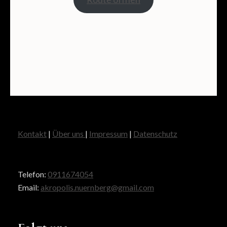
Kontakt
|
Über uns
|
Impressum
|
Datenschutz
Telefon:
0911674054
Email:
akropolis.nuernberg@gmail.com